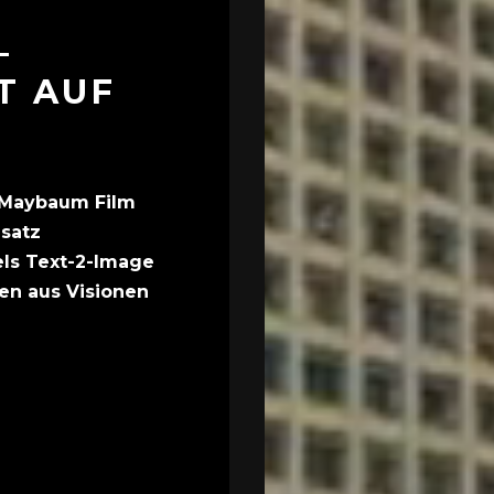
–
T AUF
 Maybaum Film
nsatz
tels Text-2-Image
n aus Visionen