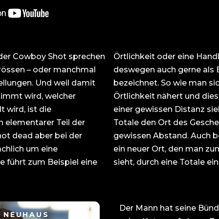
oder Cowboy Shot sprechen
Örtlichkeit oder eine Hand
grössen – oder manchmal
deswegen auch gerne als E
llungen. Und weil damit
bezeichnet. So wie man si
timmt wird, welcher
Örtlichkeit nähert und die
 wird, ist die
einer gewissen Distanz sieh
n elementarer Teil der
Totale den Ort des Gesch
not dead aber bei der
gewissen Abstand. Auch b
ächlich um eine
n zum ersten Mal im Film
e führt zum Beispiel eine
sieht, durch eine Totale ei
Der Mann hat seine Bünd
L NEUHAUS