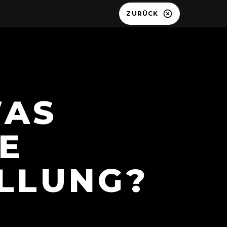
ZURÜCK
WAS
E
LLUNG?