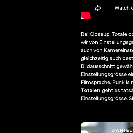
Bei Closeup, Totale 
wir von Einstellungs
auch von Kamereinste
gleichzeitig auch bes
Bildausschnitt gewählt
Einstellungsgrösse ei
Filmsprache. Punk is 
Totalen
geht es tats
ein neuer Ort, den ma
Einstellungsgrösse. Si
DANIE