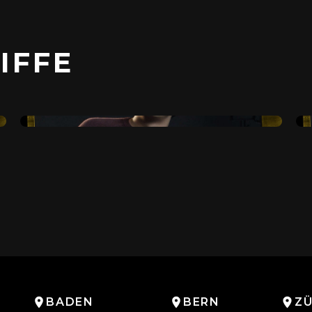
IFFE
#SETWISSEN
Jesse erklärt
«CLOSE-UP»
BADEN
BERN
ZÜ