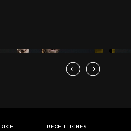
#SETWISSEN
Flavio erklärt
«COWBOY SHOT»
RICH
RECHTLICHES