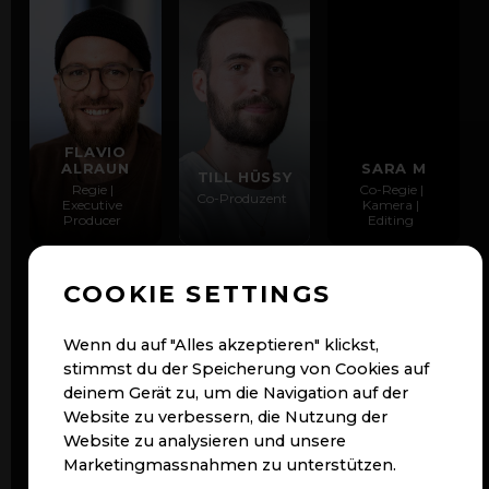
FLAVIO
ALRAUN
SARA M
TILL HÜSSY
Regie |
Co-Regie |
Co-Produzent
Executive
Kamera |
Producer
Editing
COOKIE SETTINGS
Wenn du auf "Alles akzeptieren" klickst,
stimmst du der Speicherung von Cookies auf
deinem Gerät zu, um die Navigation auf der
Website zu verbessern, die Nutzung der
Website zu analysieren und unsere
TIM
SVATOSLAV
ZUMSTEIN
SKABARIN
Marketingmassnahmen zu unterstützen.
Kameraasisstenz
Sounddesign |
Kameraasisstenz