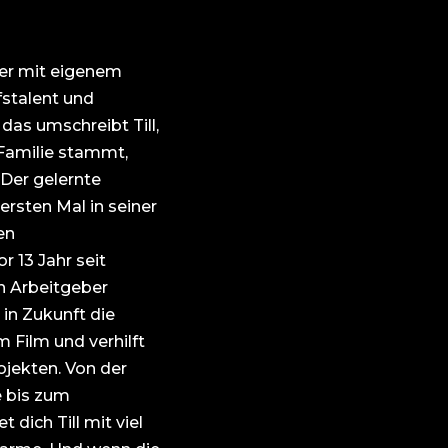
ker mit eigenem
fstalent und
das umschreibt Till,
 Familie stammt,
 Der gelernte
rsten Mal in seiner
en
 13 Jahr seit
n Arbeitgeber
l in Zukunft die
Film und verhilft
ojekten. Von der
 bis zum
 dich Till mit viel