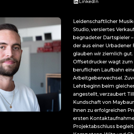
m
LinkedIn
Leidenschaftlicher Musi
Studio, versiertes Verkau
begnadeter Dartspieler – 
der aus einer Urbadener
glauben wir ziemlich gut.
Offsetdrucker wagt zum e
beruflichen Laufbahn ein
Arbeitgeberwechsel. Zuvor
Lehrbeginn beim gleiche
angestellt, verzaubert Til
Kundschaft von Maybaum 
ihnen zu erfolgreichen Pr
ersten Kontaktaufnahme
Projektabschluss begleitet