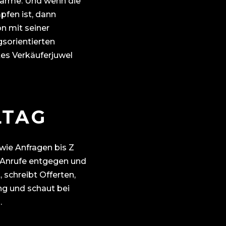
arme. Und wenn die
fen ist, dann
on mit seiner
sorientierten
es Verkäuferjuwel
LTAG
ie Anfragen bis Z
t Anrufe entgegen und
 schreibt Offerten,
g und schaut bei
.