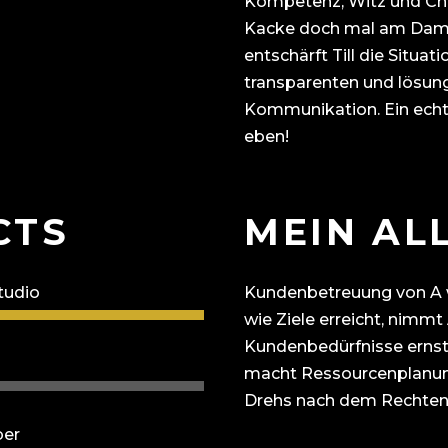
Kompetenz, Witz und Ch
Kacke doch mal am Damp
entschärft Till die Situati
transparenten und lösung
Kommunikation. Ein echt
eben!
CTS
MEIN AL
tudio
Kundenbetreuung von A w
wie Ziele erreicht, nimm
Kundenbedürfnisse ernst,
macht Ressourcenplanun
Drehs nach dem Rechten
ber