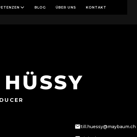
ETENZEN
BLOG
ÜBER UNS
KONTAKT
L HÜSSY
ODUCER
till.huessy@maybaum.ch