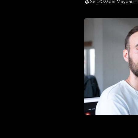
Seit
2023
bei Maybau