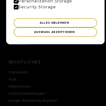
Uferweg 15
Personalization Storage
3013 Bern
Security Storage
ALLES ABLEHNEN
ZÜRICH
AUSWAHL AKZEPTIEREN
Maybaum AG
Badenerstrasse 120
8004 Zürich
RECHTLICHES
Impressum
AGB
Datenschutz
Cookie Einstellungen
Google Bewertung abgeben