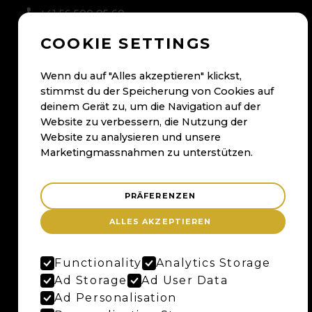
+41 56 500 05 60
kontakt@maybaum.ch
COOKIE SETTINGS
Kontaktformular
Wenn du auf "Alles akzeptieren" klickst,
stimmst du der Speicherung von Cookies auf
BADEN
deinem Gerät zu, um die Navigation auf der
Website zu verbessern, die Nutzung der
Maybaum AG
Website zu analysieren und unsere
Bruggerstrasse 37
Marketingmassnahmen zu unterstützen.
Merker-Areal
5400 Baden
Anfahrtsplan
PRÄFERENZEN
Google Maps
ALLES AKZEPTIEREN
Functionality
Analytics Storage
BERN
Ad Storage
Ad User Data
Maybaum AG
Ad Personalisation