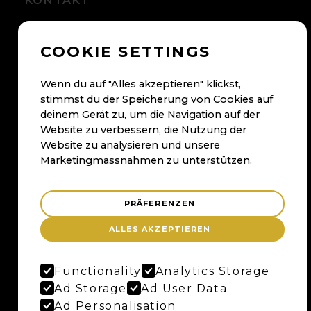
KONTAKT
+41 56 500 05 60
COOKIE SETTINGS
kontakt@maybaum.ch
Kontaktformular
Wenn du auf "Alles akzeptieren" klickst,
stimmst du der Speicherung von Cookies auf
BADEN
deinem Gerät zu, um die Navigation auf der
Website zu verbessern, die Nutzung der
Maybaum AG
Website zu analysieren und unsere
Bruggerstrasse 37
Marketingmassnahmen zu unterstützen.
Merker-Areal
5400 Baden
PRÄFERENZEN
Anfahrtsplan
ALLES AKZEPTIEREN
Google Maps
Functionality
Analytics Storage
BERN
Ad Storage
Ad User Data
Ad Personalisation