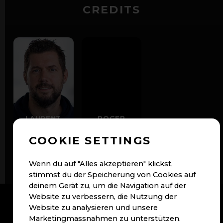
CREDITS
LAURENT
ROGER
ULRICH
SOMMER
PO | Idee
Color Grading
COOKIE SETTINGS
| Regie
Wenn du auf "Alles akzeptieren" klickst,
stimmst du der Speicherung von Cookies auf
deinem Gerät zu, um die Navigation auf der
Website zu verbessern, die Nutzung der
Website zu analysieren und unsere
KONTAKT
Marketingmassnahmen zu unterstützen.