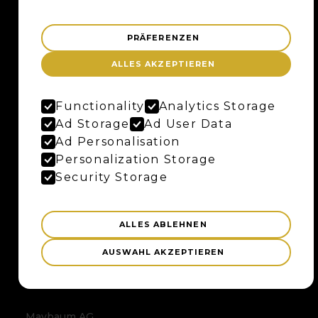
+41 56 500 05 60
kontakt@maybaum.ch
PRÄFERENZEN
Kontaktformular
ALLES AKZEPTIEREN
BADEN
Functionality
Analytics Storage
Ad Storage
Ad User Data
Maybaum AG
Ad Personalisation
Bruggerstrasse 37
Personalization Storage
Merker-Areal
Security Storage
5400 Baden
Anfahrtsplan
ALLES ABLEHNEN
Google Maps
AUSWAHL AKZEPTIEREN
BERN
Maybaum AG