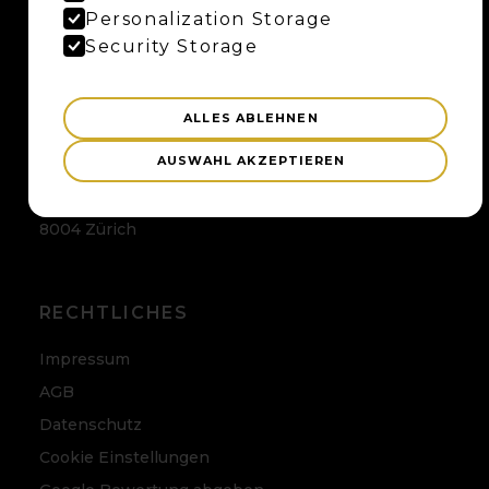
Maybaum AG
Personalization Storage
Uferweg 15
Security Storage
3013 Bern
ALLES ABLEHNEN
ZÜRICH
AUSWAHL AKZEPTIEREN
Maybaum AG
Badenerstrasse 120
8004 Zürich
RECHTLICHES
Impressum
AGB
Datenschutz
Cookie Einstellungen