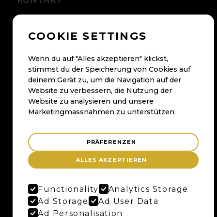
KONTAKT
+41 56 500 05 60
COOKIE SETTINGS
kontakt@maybaum.ch
Kontaktformular
Wenn du auf "Alles akzeptieren" klickst,
stimmst du der Speicherung von Cookies auf
BADEN
deinem Gerät zu, um die Navigation auf der
Website zu verbessern, die Nutzung der
Maybaum AG
Website zu analysieren und unsere
Bruggerstrasse 37
Marketingmassnahmen zu unterstützen.
Merker-Areal
5400 Baden
PRÄFERENZEN
Anfahrtsplan
ALLES AKZEPTIEREN
Google Maps
Functionality
Analytics Storage
BERN
Ad Storage
Ad User Data
Ad Personalisation