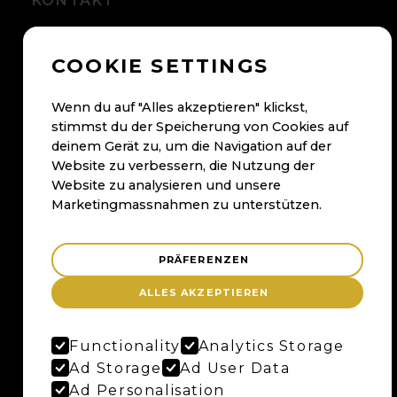
KONTAKT
+41 56 500 05 60
COOKIE SETTINGS
kontakt@maybaum.ch
Kontaktformular
Wenn du auf "Alles akzeptieren" klickst,
stimmst du der Speicherung von Cookies auf
BADEN
deinem Gerät zu, um die Navigation auf der
Website zu verbessern, die Nutzung der
Maybaum AG
Website zu analysieren und unsere
Bruggerstrasse 37
Marketingmassnahmen zu unterstützen.
Merker-Areal
5400 Baden
PRÄFERENZEN
Anfahrtsplan
ALLES AKZEPTIEREN
Google Maps
Functionality
Analytics Storage
BERN
Ad Storage
Ad User Data
Ad Personalisation