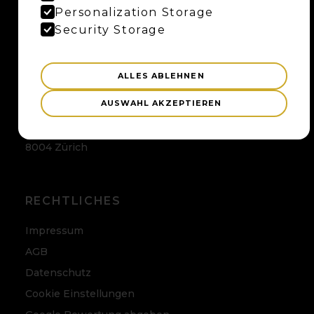
Maybaum AG
Personalization Storage
Uferweg 15
Security Storage
3013 Bern
ALLES ABLEHNEN
ZÜRICH
AUSWAHL AKZEPTIEREN
Maybaum AG
Badenerstrasse 120
8004 Zürich
RECHTLICHES
Impressum
AGB
Datenschutz
Cookie Einstellungen