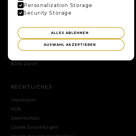
Maybaum AG
Personalization Storage
Uferweg 15
Security Storage
3013 Bern
ALLES ABLEHNEN
ZÜRICH
AUSWAHL AKZEPTIEREN
Maybaum AG
Badenerstrasse 120
8004 Zürich
RECHTLICHES
Impressum
AGB
Datenschutz
Cookie Einstellungen