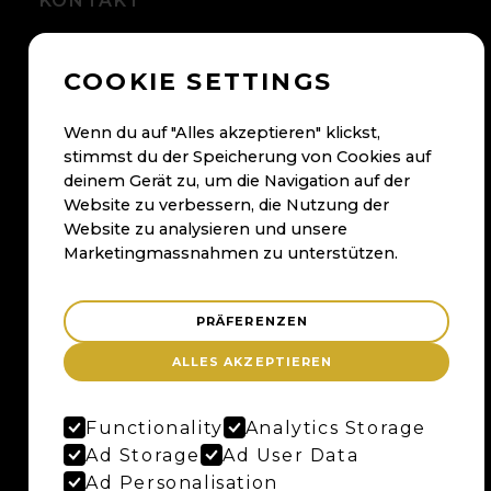
KONTAKT
+41 56 500 05 60
COOKIE SETTINGS
kontakt@maybaum.ch
Kontaktformular
Wenn du auf "Alles akzeptieren" klickst,
stimmst du der Speicherung von Cookies auf
BADEN
deinem Gerät zu, um die Navigation auf der
Website zu verbessern, die Nutzung der
Maybaum AG
Website zu analysieren und unsere
Bruggerstrasse 37
Marketingmassnahmen zu unterstützen.
Merker-Areal
5400 Baden
PRÄFERENZEN
Anfahrtsplan
ALLES AKZEPTIEREN
Google Maps
Functionality
Analytics Storage
BERN
Ad Storage
Ad User Data
Ad Personalisation