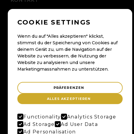
KONTAKT
+41 56 500 05 60
COOKIE SETTINGS
kontakt@maybaum.ch
Kontaktformular
Wenn du auf "Alles akzeptieren" klickst,
stimmst du der Speicherung von Cookies auf
BADEN
deinem Gerät zu, um die Navigation auf der
Website zu verbessern, die Nutzung der
Maybaum AG
Website zu analysieren und unsere
Bruggerstrasse 37
Marketingmassnahmen zu unterstützen.
Merker-Areal
5400 Baden
PRÄFERENZEN
Anfahrtsplan
ALLES AKZEPTIEREN
Google Maps
Functionality
Analytics Storage
BERN
Ad Storage
Ad User Data
Ad Personalisation