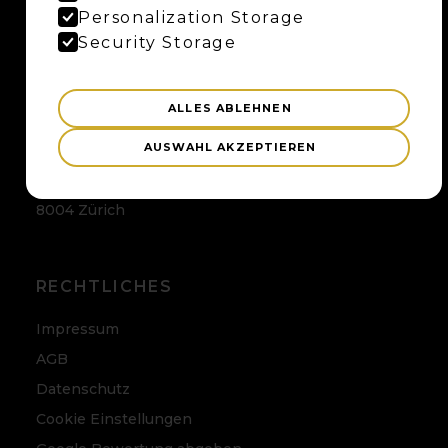
Maybaum AG
Personalization Storage
Uferweg 15
Security Storage
3013 Bern
ALLES ABLEHNEN
ZÜRICH
AUSWAHL AKZEPTIEREN
Maybaum AG
Badenerstrasse 120
8004 Zürich
RECHTLICHES
Impressum
AGB
Datenschutz
Cookie Einstellungen