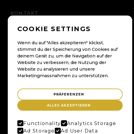
KONTAKT
+41 56 500 05 60
COOKIE SETTINGS
kontakt@maybaum.ch
Wenn du auf "Alles akzeptieren" klickst,
Kontaktformular
stimmst du der Speicherung von Cookies auf
deinem Gerät zu, um die Navigation auf der
BADEN
Website zu verbessern, die Nutzung der
Website zu analysieren und unsere
Maybaum AG
Marketingmassnahmen zu unterstützen.
Bruggerstrasse 37
Merker-Areal
PRÄFERENZEN
5400 Baden
Anfahrtsplan
ALLES AKZEPTIEREN
Google Maps
Functionality
Analytics Storage
Ad Storage
Ad User Data