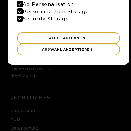
BERN
Ad Personalisation
Personalization Storage
Maybaum AG
Security Storage
Uferweg 15
3013 Bern
ALLES ABLEHNEN
ZÜRICH
AUSWAHL AKZEPTIEREN
Maybaum AG
Badenerstrasse 120
8004 Zürich
RECHTLICHES
Impressum
AGB
Datenschutz