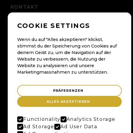
KONTAKT
+41 56 500 05 60
COOKIE SETTINGS
kontakt@maybaum.ch
Kontaktformular
Wenn du auf "Alles akzeptieren" klickst,
stimmst du der Speicherung von Cookies auf
deinem Gerät zu, um die Navigation auf der
BADEN
Website zu verbessern, die Nutzung der
Website zu analysieren und unsere
Maybaum AG
Marketingmassnahmen zu unterstützen.
Bruggerstrasse 37
Merker-Areal
5400 Baden
PRÄFERENZEN
Anfahrtsplan
ALLES AKZEPTIEREN
Google Maps
Functionality
Analytics Storage
Ad Storage
Ad User Data
BERN