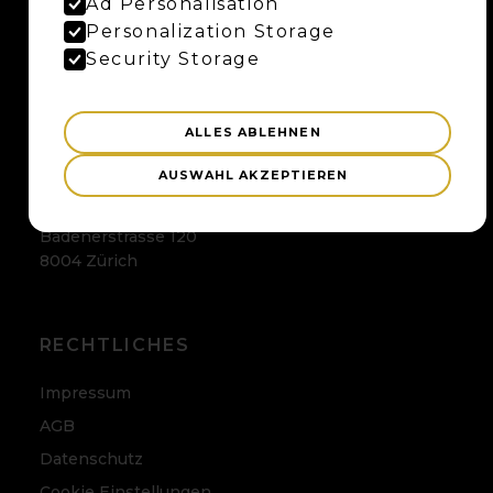
Ad Personalisation
Personalization Storage
Maybaum AG
Uferweg 15
Security Storage
3013 Bern
ALLES ABLEHNEN
ZÜRICH
AUSWAHL AKZEPTIEREN
Maybaum AG
Badenerstrasse 120
8004 Zürich
RECHTLICHES
Impressum
AGB
Datenschutz
Cookie Einstellungen