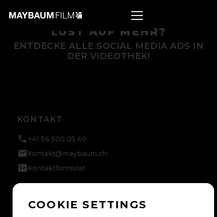
LUST AUF MEHR?
ENTDECKE ALLE SOCIAL MEDIA ADS IN
DER VIDEOTHEK!
KONTAKT
+41 56 500 05 60
kontakt@maybaum.ch
Kontaktformular
BADEN
COOKIE SETTINGS
Maybaum AG