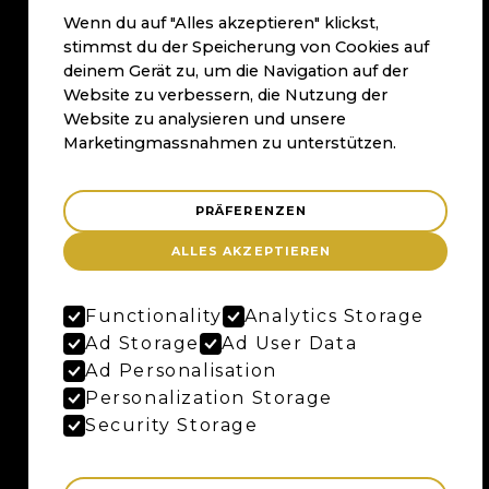
Bruggerstrasse 37
Wenn du auf "Alles akzeptieren" klickst,
Merker-Areal
stimmst du der Speicherung von Cookies auf
5400 Baden
deinem Gerät zu, um die Navigation auf der
Website zu verbessern, die Nutzung der
Anfahrtsplan
Website zu analysieren und unsere
Google Maps
Marketingmassnahmen zu unterstützen.
PRÄFERENZEN
BERN
ALLES AKZEPTIEREN
Maybaum AG
Uferweg 15
3013 Bern
Functionality
Analytics Storage
Ad Storage
Ad User Data
Ad Personalisation
ZÜRICH
Personalization Storage
Security Storage
Maybaum AG
Badenerstrasse 120
8004 Zürich