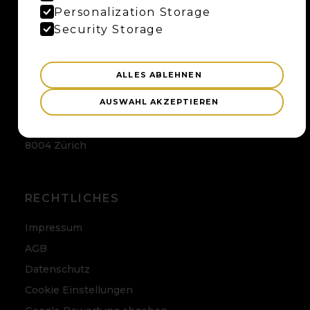
Maybaum AG
Personalization Storage
Uferweg 15
Security Storage
3013 Bern
ALLES ABLEHNEN
ZÜRICH
AUSWAHL AKZEPTIEREN
Maybaum AG
Badenerstrasse 120
8004 Zürich
RECHTLICHES
Impressum
AGB
Datenschutz
Cookie Einstellungen