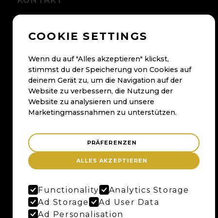
KONTAKT
+41 56 500 05 60
COOKIE SETTINGS
kontakt@maybaum.ch
Kontaktformular
Wenn du auf "Alles akzeptieren" klickst,
stimmst du der Speicherung von Cookies auf
BADEN
deinem Gerät zu, um die Navigation auf der
Website zu verbessern, die Nutzung der
Maybaum AG
Website zu analysieren und unsere
Bruggerstrasse 37
Marketingmassnahmen zu unterstützen.
Merker-Areal
5400 Baden
PRÄFERENZEN
Anfahrtsplan
ALLES AKZEPTIEREN
Google Maps
Functionality
Analytics Storage
BERN
Ad Storage
Ad User Data
Ad Personalisation