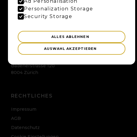
Ad Personalisation
Personalization Storage
Maybaum AG
Uferweg 15
Security Storage
3013 Bern
ALLES ABLEHNEN
ZÜRICH
AUSWAHL AKZEPTIEREN
Maybaum AG
Badenerstrasse 120
8004 Zürich
RECHTLICHES
Impressum
AGB
Datenschutz
Cookie Einstellungen