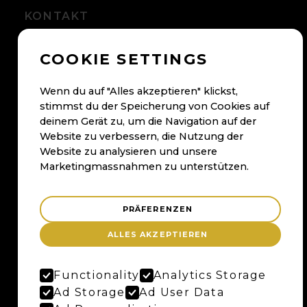
KONTAKT
+41 56 500 05 60
COOKIE SETTINGS
kontakt@maybaum.ch
Kontaktformular
Wenn du auf "Alles akzeptieren" klickst,
stimmst du der Speicherung von Cookies auf
deinem Gerät zu, um die Navigation auf der
BADEN
Website zu verbessern, die Nutzung der
Website zu analysieren und unsere
Maybaum AG
Marketingmassnahmen zu unterstützen.
Bruggerstrasse 37
Merker-Areal
5400 Baden
PRÄFERENZEN
Anfahrtsplan
ALLES AKZEPTIEREN
Google Maps
Functionality
Analytics Storage
Ad Storage
Ad User Data
BERN