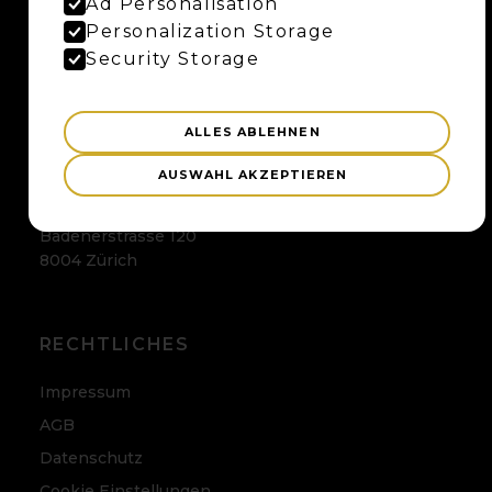
Ad Personalisation
Personalization Storage
Maybaum AG
Uferweg 15
Security Storage
3013 Bern
ALLES ABLEHNEN
ZÜRICH
AUSWAHL AKZEPTIEREN
Maybaum AG
Badenerstrasse 120
8004 Zürich
RECHTLICHES
Impressum
AGB
Datenschutz
Cookie Einstellungen