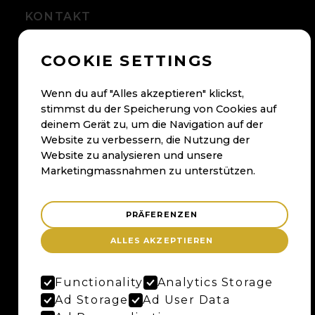
KONTAKT
+41 56 500 05 60
COOKIE SETTINGS
kontakt@maybaum.ch
Kontaktformular
Wenn du auf "Alles akzeptieren" klickst,
stimmst du der Speicherung von Cookies auf
deinem Gerät zu, um die Navigation auf der
BADEN
Website zu verbessern, die Nutzung der
Website zu analysieren und unsere
Maybaum AG
Marketingmassnahmen zu unterstützen.
Bruggerstrasse 37
Merker-Areal
5400 Baden
PRÄFERENZEN
Anfahrtsplan
ALLES AKZEPTIEREN
Google Maps
Functionality
Analytics Storage
Ad Storage
Ad User Data
BERN