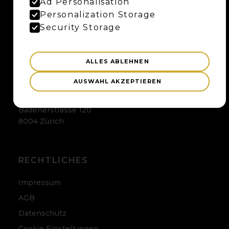
Ad Personalisation
Personalization Storage
Maybaum AG
Uferweg 15
Security Storage
3013 Bern
ALLES ABLEHNEN
ZÜRICH
AUSWAHL AKZEPTIEREN
Maybaum AG
Badenerstrasse 120
8004 Zürich
RECHTLICHES
Impressum
AGB
Datenschutz
Cookie Einstellungen