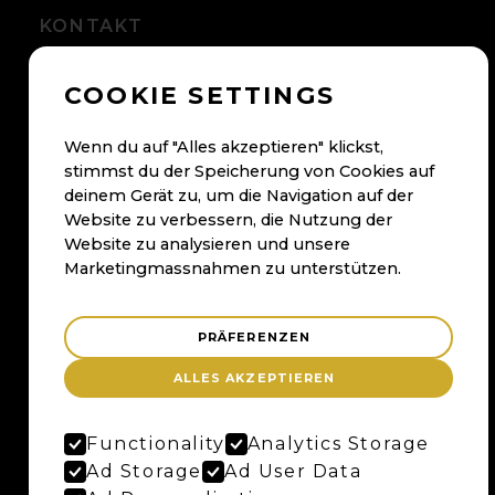
KONTAKT
+41 56 500 05 60
COOKIE SETTINGS
kontakt@maybaum.ch
Kontaktformular
Wenn du auf "Alles akzeptieren" klickst,
stimmst du der Speicherung von Cookies auf
deinem Gerät zu, um die Navigation auf der
BADEN
Website zu verbessern, die Nutzung der
Website zu analysieren und unsere
Maybaum AG
Marketingmassnahmen zu unterstützen.
Bruggerstrasse 37
Merker-Areal
5400 Baden
PRÄFERENZEN
Anfahrtsplan
ALLES AKZEPTIEREN
Google Maps
Functionality
Analytics Storage
Ad Storage
Ad User Data
BERN