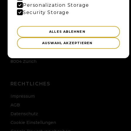
Maybaum AG
Personalization Storage
Uferweg 15
Security Storage
3013 Bern
ALLES ABLEHNEN
ZÜRICH
AUSWAHL AKZEPTIEREN
Maybaum AG
Badenerstrasse 120
8004 Zürich
RECHTLICHES
Impressum
AGB
Datenschutz
Cookie Einstellungen