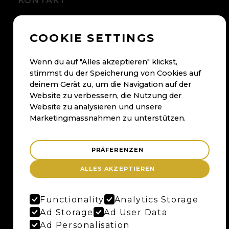
KONTAKT
+41 56 500 05 60
COOKIE SETTINGS
kontakt@maybaum.ch
Kontaktformular
Wenn du auf "Alles akzeptieren" klickst,
stimmst du der Speicherung von Cookies auf
BADEN
deinem Gerät zu, um die Navigation auf der
Website zu verbessern, die Nutzung der
Maybaum AG
Website zu analysieren und unsere
Bruggerstrasse 37
Marketingmassnahmen zu unterstützen.
Merker-Areal
5400 Baden
PRÄFERENZEN
Anfahrtsplan
ALLES AKZEPTIEREN
Google Maps
Functionality
Analytics Storage
BERN
Ad Storage
Ad User Data
Ad Personalisation