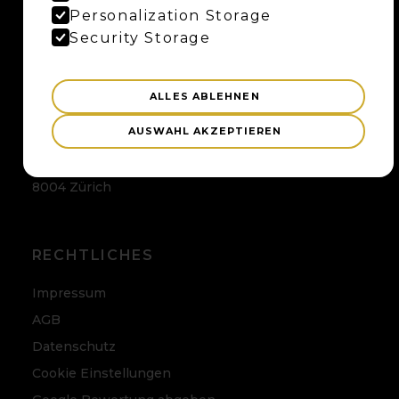
Maybaum AG
Personalization Storage
Uferweg 15
Security Storage
3013 Bern
ALLES ABLEHNEN
ZÜRICH
AUSWAHL AKZEPTIEREN
Maybaum AG
Badenerstrasse 120
8004 Zürich
RECHTLICHES
Impressum
AGB
Datenschutz
Cookie Einstellungen