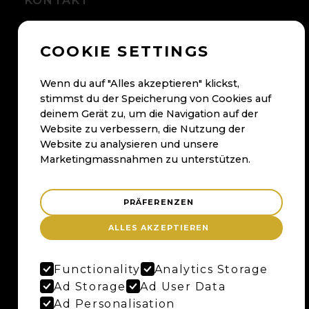
KONTAKT
+41 56 500 05 60
COOKIE SETTINGS
kontakt@maybaum.ch
Kontaktformular
Wenn du auf "Alles akzeptieren" klickst,
stimmst du der Speicherung von Cookies auf
BADEN
deinem Gerät zu, um die Navigation auf der
Website zu verbessern, die Nutzung der
Maybaum AG
Website zu analysieren und unsere
Bruggerstrasse 37
Marketingmassnahmen zu unterstützen.
Merker-Areal
5400 Baden
PRÄFERENZEN
Anfahrtsplan
ALLES AKZEPTIEREN
Google Maps
Functionality
Analytics Storage
BERN
Ad Storage
Ad User Data
Ad Personalisation