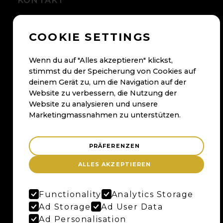
KONTAKT
+41 56 500 05 60
COOKIE SETTINGS
kontakt@maybaum.ch
Kontaktformular
Wenn du auf "Alles akzeptieren" klickst,
stimmst du der Speicherung von Cookies auf
BADEN
deinem Gerät zu, um die Navigation auf der
Website zu verbessern, die Nutzung der
Maybaum AG
Website zu analysieren und unsere
Bruggerstrasse 37
Marketingmassnahmen zu unterstützen.
Merker-Areal
5400 Baden
PRÄFERENZEN
Anfahrtsplan
ALLES AKZEPTIEREN
Google Maps
Functionality
Analytics Storage
BERN
Ad Storage
Ad User Data
Ad Personalisation