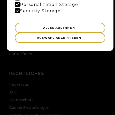
Maybaum AG
Personalization Storage
Uferweg 15
Security Storage
3013 Bern
ALLES ABLEHNEN
ZÜRICH
AUSWAHL AKZEPTIEREN
Maybaum AG
Badenerstrasse 120
8004 Zürich
RECHTLICHES
Impressum
AGB
Datenschutz
Cookie Einstellungen