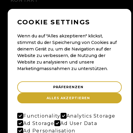
KONTAKT
+41 56 500 05 60
COOKIE SETTINGS
kontakt@maybaum.ch
Kontaktformular
Wenn du auf "Alles akzeptieren" klickst,
stimmst du der Speicherung von Cookies auf
BADEN
deinem Gerät zu, um die Navigation auf der
Website zu verbessern, die Nutzung der
Maybaum AG
Website zu analysieren und unsere
Bruggerstrasse 37
Marketingmassnahmen zu unterstützen.
Merker-Areal
5400 Baden
PRÄFERENZEN
Anfahrtsplan
ALLES AKZEPTIEREN
Google Maps
Functionality
Analytics Storage
BERN
Ad Storage
Ad User Data
Ad Personalisation