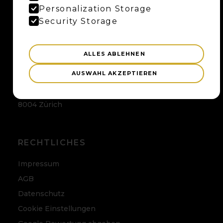
Maybaum AG
Personalization Storage
Uferweg 15
Security Storage
3013 Bern
ALLES ABLEHNEN
ZÜRICH
AUSWAHL AKZEPTIEREN
Maybaum AG
Badenerstrasse 120
8004 Zürich
RECHTLICHES
Impressum
AGB
Datenschutz
Cookie Einstellungen