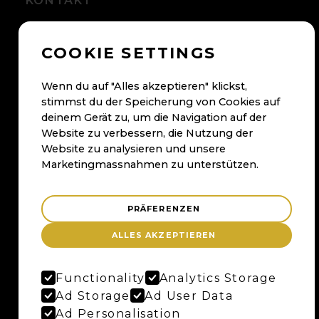
KONTAKT
+41 56 500 05 60
COOKIE SETTINGS
kontakt@maybaum.ch
Kontaktformular
Wenn du auf "Alles akzeptieren" klickst,
stimmst du der Speicherung von Cookies auf
BADEN
deinem Gerät zu, um die Navigation auf der
Website zu verbessern, die Nutzung der
Maybaum AG
Website zu analysieren und unsere
Bruggerstrasse 37
Marketingmassnahmen zu unterstützen.
Merker-Areal
5400 Baden
PRÄFERENZEN
Anfahrtsplan
ALLES AKZEPTIEREN
Google Maps
Functionality
Analytics Storage
BERN
Ad Storage
Ad User Data
Ad Personalisation