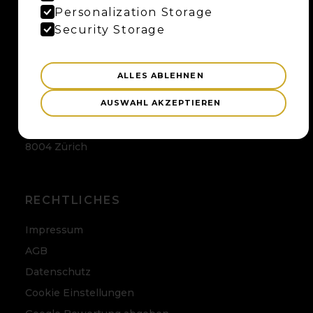
Maybaum AG
Personalization Storage
Uferweg 15
Security Storage
3013 Bern
ALLES ABLEHNEN
ZÜRICH
AUSWAHL AKZEPTIEREN
Maybaum AG
Badenerstrasse 120
8004 Zürich
RECHTLICHES
Impressum
AGB
Datenschutz
Cookie Einstellungen