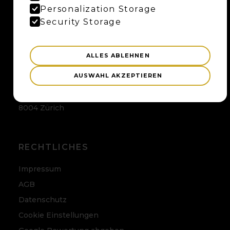
Maybaum AG
Personalization Storage
Uferweg 15
Security Storage
3013 Bern
ALLES ABLEHNEN
ZÜRICH
AUSWAHL AKZEPTIEREN
Maybaum AG
Badenerstrasse 120
8004 Zürich
RECHTLICHES
Impressum
AGB
Datenschutz
Cookie Einstellungen