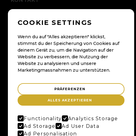
KONTAKT
+41 56 500 05 60
COOKIE SETTINGS
kontakt@maybaum.ch
Kontaktformular
Wenn du auf "Alles akzeptieren" klickst,
stimmst du der Speicherung von Cookies auf
BADEN
deinem Gerät zu, um die Navigation auf der
Website zu verbessern, die Nutzung der
Maybaum AG
Website zu analysieren und unsere
Bruggerstrasse 37
Marketingmassnahmen zu unterstützen.
Merker-Areal
5400 Baden
PRÄFERENZEN
Anfahrtsplan
ALLES AKZEPTIEREN
Google Maps
Functionality
Analytics Storage
BERN
Ad Storage
Ad User Data
Ad Personalisation