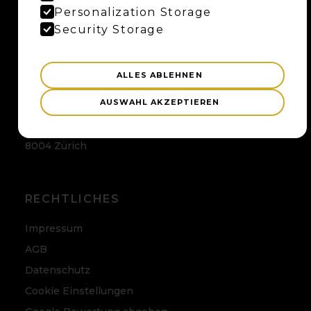
Maybaum AG
Personalization Storage
Uferweg 15
Security Storage
3013 Bern
ALLES ABLEHNEN
ZÜRICH
AUSWAHL AKZEPTIEREN
Maybaum AG
Badenerstrasse 120
8004 Zürich
RECHTLICHES
Impressum
AGB
Datenschutz
Cookie Einstellungen