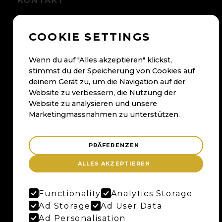
KONTAKT
+41 56 500 05 60
COOKIE SETTINGS
kontakt@maybaum.ch
Kontaktformular
Wenn du auf "Alles akzeptieren" klickst,
stimmst du der Speicherung von Cookies auf
BADEN
deinem Gerät zu, um die Navigation auf der
Website zu verbessern, die Nutzung der
Maybaum AG
Website zu analysieren und unsere
Bruggerstrasse 37
Marketingmassnahmen zu unterstützen.
Merker-Areal
5400 Baden
PRÄFERENZEN
Anfahrtsplan
ALLES AKZEPTIEREN
Google Maps
Functionality
Analytics Storage
BERN
Ad Storage
Ad User Data
Ad Personalisation